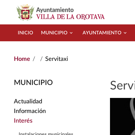
Skip to main content
INICIO
MUNICIPIO
AYUNTAMIENTO
Home
Servitaxi
MUNICIPIO
Serv
Actualidad
Información
Interés
Instalaciones municipales