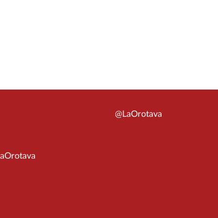
@LaOrotava
aOrotava