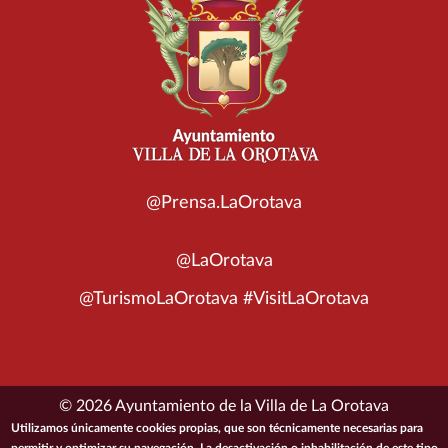
@Prensa.LaOrotava
@LaOrotava
@TurismoLaOrotava #VisitLaOrotava
© 2026 Ayuntamiento de la Villa de La Orotava
Utilizamos únicamente cookies propias, que son técnicamente necesarias para