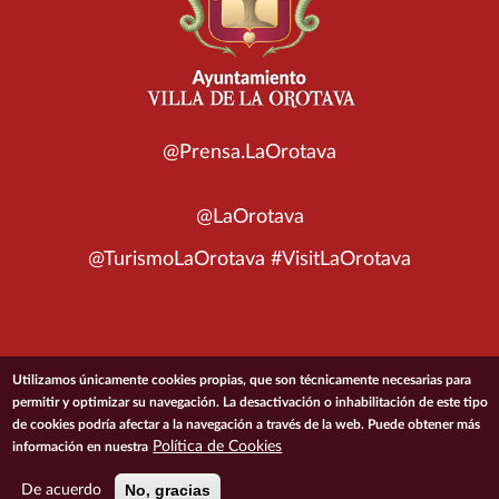
@Prensa.LaOrotava
@LaOrotava
@TurismoLaOrotava #VisitLaOrotava
© 2026 Ayuntamiento de la Villa de La Orotava
Utilizamos únicamente cookies propias, que son técnicamente necesarias para
permitir y optimizar su navegación. La desactivación o inhabilitación de este tipo
de cookies podría afectar a la navegación a través de la web. Puede obtener más
ACCESIBILIDAD
CONDICIONES DE USO
POLÍTICA DE PRIVACIDAD
Política de Cookies
información en nuestra
POLÍTICA DE COOKIES
MAPA DEL SITIO
No, gracias
De acuerdo