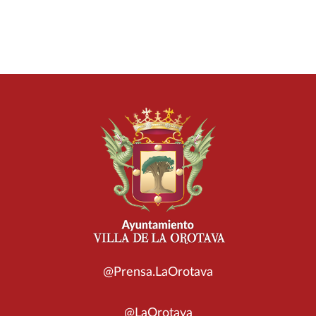
@Prensa.LaOrotava
@LaOrotava