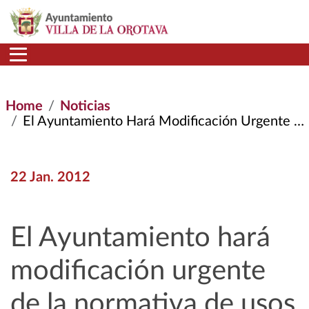
Skip to main content
Home
Noticias
El Ayuntamiento Hará Modificación Urgente de La Normativa de Usos del Polígono San Jerónimo Para Facilitar La Creación de Nuevas Empresas
22 Jan. 2012
El Ayuntamiento hará
modificación urgente
de la normativa de usos