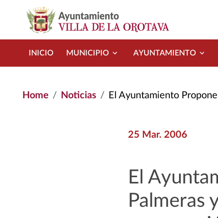
Skip to main content
INICIO
MUNICIPIO
AYUNTAMIENTO
Home
Noticias
El Ayuntamiento Propone Obras En Las P
25 Mar. 2006
El Ayunta
Palmeras y