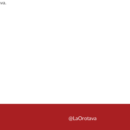
va.
@LaOrotava