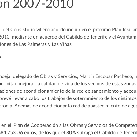
ón 2007-2010
 del Consistorio villero acordó incluir en el próximo Plan Insul
 2010, mediante un acuerdo del Cabildo de Tenerife y el Ayuntam
iones de Las Palmeras y Las Viñas.
oncejal delegado de Obras y Servicios, Martín Escobar Pacheco, 
ermitan mejorar la calidad de vida de los vecinos de estas zona
uaciones de acondicionamiento de la red de saneamiento y adecua
revé llevar a cabo los trabajos de soterramiento de los distintos
lefonía. Además de acondicionar la red de abastecimiento de agu
ir en el 'Plan de Cooperación a las Obras y Servicios de Compete
684.753´36 euros, de los que el 80% sufraga el Cabildo de Tenerif