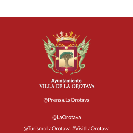
@Prensa.LaOrotava
@LaOrotava
@TurismoLaOrotava #VisitLaOrotava