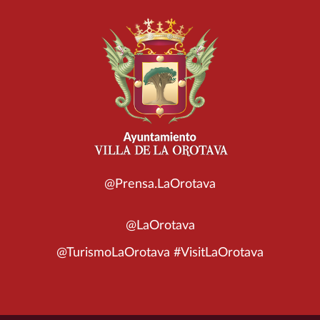
@Prensa.LaOrotava
@LaOrotava
@TurismoLaOrotava #VisitLaOrotava