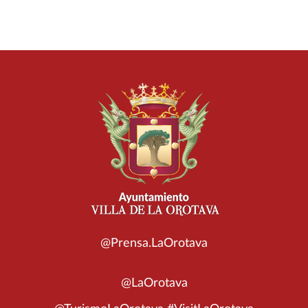
@Prensa.LaOrotava
@LaOrotava