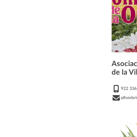
Asociac
de la Vi
922 336
alfombr