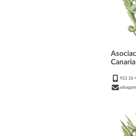
Asociac
Canari
922 26 
adsagat