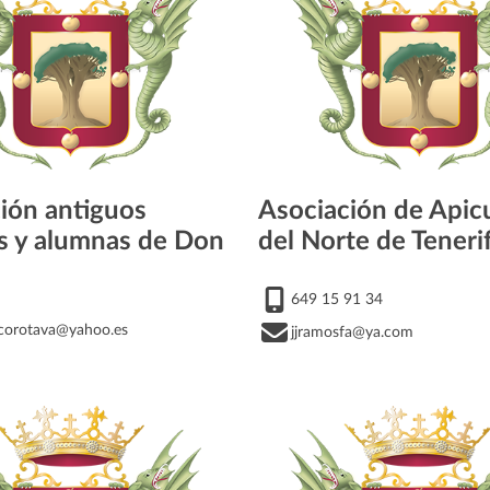
ión antiguos
Asociación de Apic
s y alumnas de Don
del Norte de Teneri
649 15 91 34
corotava@yahoo.es
jjramosfa@ya.com