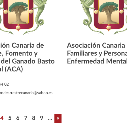
ión Canaria de
Asociación Canaria
e, Fomento y
Familiares y Person
 del Ganado Basto
Enfermedad Menta
l (ACA)
44 02
ondearrastrecanario@yahoo.es
n
a
gina
Página
Página
Página
Página
Página
Página
Última página
4
5
6
7
8
9
...
»