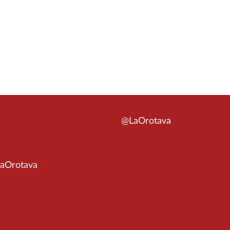
@LaOrotava
aOrotava