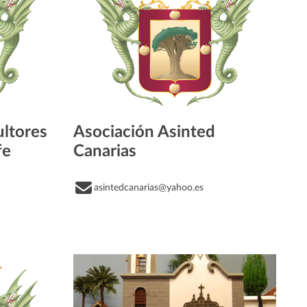
ultores
Asociación Asinted
fe
Canarias
asintedcanarias@yahoo.es