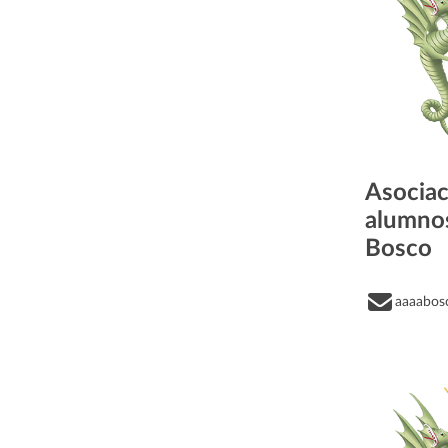
Asociac
alumno
Bosco
aaaabos