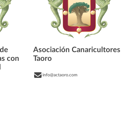
 de
Asociación Canaricultores
as con
Taoro
l
info@actaoro.com