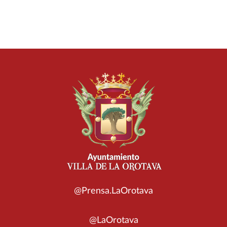
@Prensa.LaOrotava
@LaOrotava