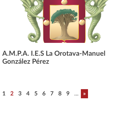
A.M.P.A. I.E.S La Orotava-Manuel
González Pérez
Paginación
Página
Página
Página
Página
Página
Página
Página
Página
Página
Última página
1
2
3
4
5
6
7
8
9
...
»