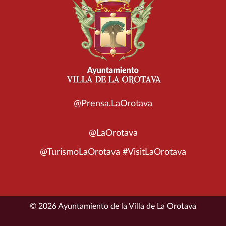
@Prensa.LaOrotava
@LaOrotava
@TurismoLaOrotava #VisitLaOrotava
© 2026 Ayuntamiento de la Villa de La Orotava