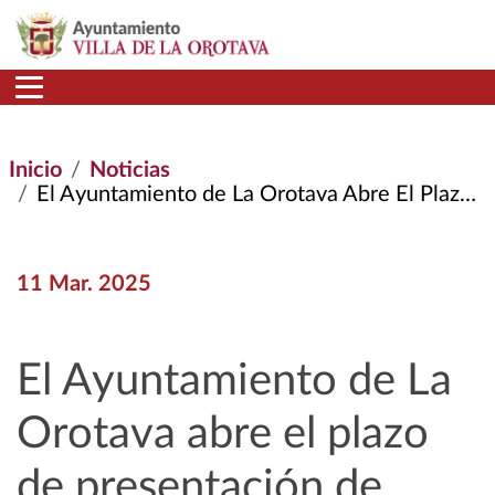
Pasar al contenido principal
Inicio
Noticias
El Ayuntamiento de La Orotava Abre El Plazo de Presentación de Obras Para El Concurso de Animación A La Lectura Bookface
11 Mar. 2025
El Ayuntamiento de La
Orotava abre el plazo
de presentación de