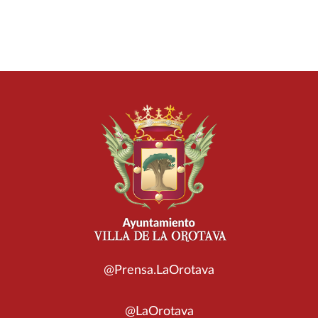
@Prensa.LaOrotava
@LaOrotava