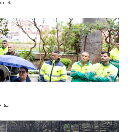
nte el…
y la…