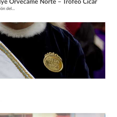
llye Orvecame Norte – Trofeo Cicar
ión del…
…