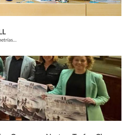
LL
metrías…