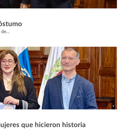
póstumo
a de…
mujeres que hicieron historia