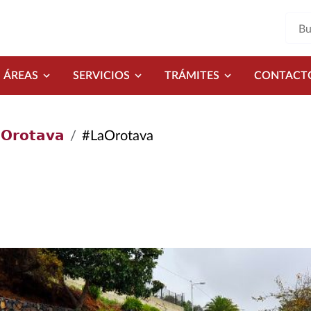
ÁREAS
SERVICIOS
TRÁMITES
CONTACT
𝗢𝗿𝗼𝘁𝗮𝘃𝗮
#LaOrotava