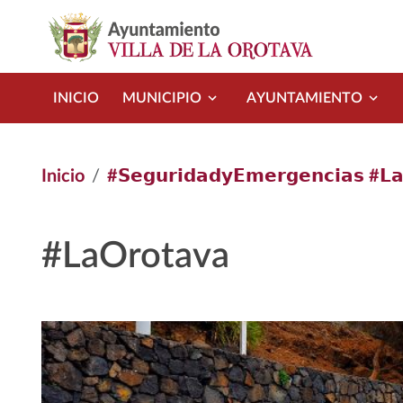
Pasar al contenido principal
INICIO
MUNICIPIO
AYUNTAMIENTO
Inicio
#𝗦𝗲𝗴𝘂𝗿𝗶𝗱𝗮𝗱𝘆𝗘𝗺𝗲𝗿𝗴𝗲𝗻𝗰𝗶𝗮𝘀 #𝗟𝗮
#LaOrotava