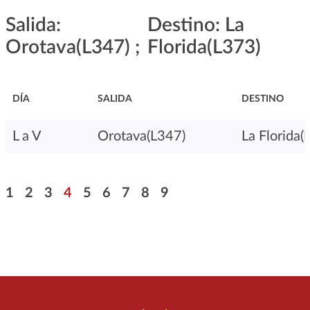
Salida:
Destino: La
Orotava(L347) ;
Florida(L373)
DÍA
SALIDA
DESTINO
L a V
Orotava(L347)
La Florida(
Paginación
Página
Página
Página
Página
Página
Página
Página
Página
Página
1
2
3
4
5
6
7
8
9