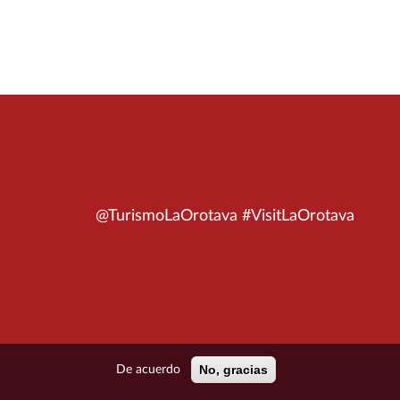
@TurismoLaOrotava #VisitLaOrotava
No, gracias
De acuerdo
ÍTICA DE PRIVACIDAD
POLÍTICA DE COOKIES
MAPA DEL SITIO