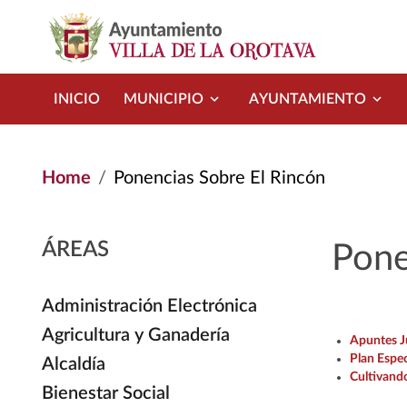
Skip to main content
INICIO
MUNICIPIO
AYUNTAMIENTO
Home
Ponencias Sobre El Rincón
ÁREAS
Pone
Administración Electrónica
Agricultura y Ganadería
Apuntes J
Plan Espec
Alcaldía
Cultivando
Bienestar Social