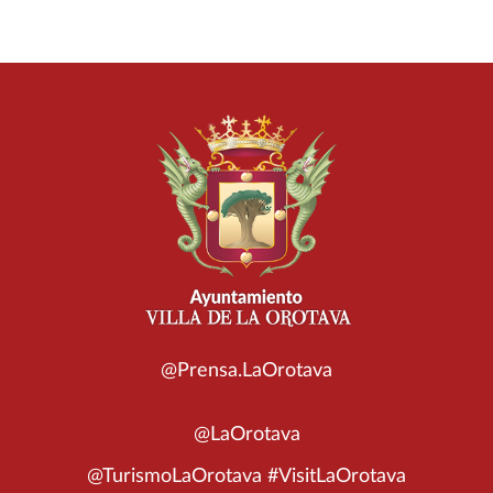
@Prensa.LaOrotava
@LaOrotava
@TurismoLaOrotava #VisitLaOrotava