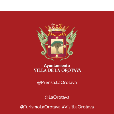
@Prensa.LaOrotava
@LaOrotava
@TurismoLaOrotava #VisitLaOrotava