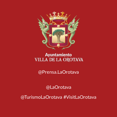
@Prensa.LaOrotava
@LaOrotava
@TurismoLaOrotava #VisitLaOrotava