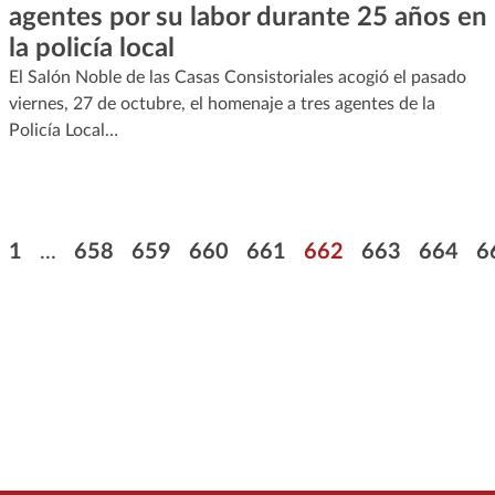
agentes por su labor durante 25 años en
la policía local
El Salón Noble de las Casas Consistoriales acogió el pasado
viernes, 27 de octubre, el homenaje a tres agentes de la
Policía Local…
Pagination
First page
Page
Page
Page
Page
Page
Page
Page
P
1
...
658
659
660
661
662
663
664
6