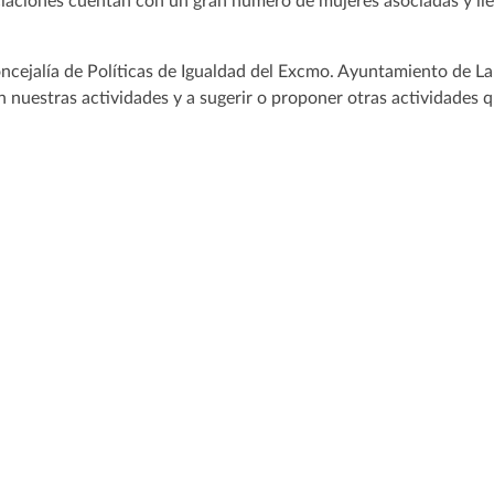
iaciones cuentan con un gran número de mujeres asociadas y ll
ncejalía de Políticas de Igualdad del Excmo. Ayuntamiento de La
en nuestras actividades y a sugerir o proponer otras actividades 