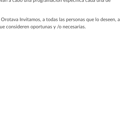
evan a cabo una programación específica cada una de
 Orotava Invitamos, a todas las personas que lo deseen, a
que consideren oportunas y /o necesarias.