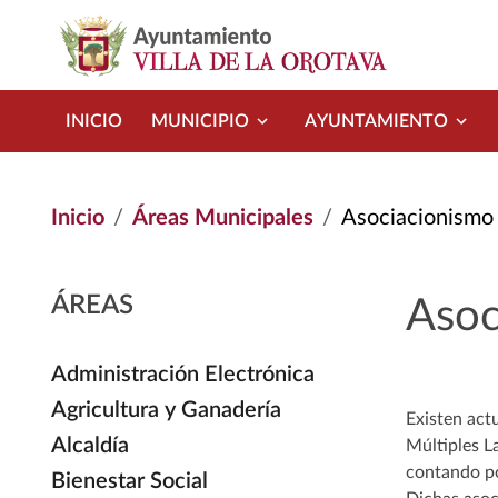
Pasar al contenido principal
INICIO
MUNICIPIO
AYUNTAMIENTO
Inicio
Áreas Municipales
Asociacionismo
ÁREAS
Asoc
Administración Electrónica
Agricultura y Ganadería
Existen act
Alcaldía
Múltiples L
contando po
Bienestar Social