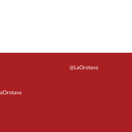
@LaOrotava
aOrotava