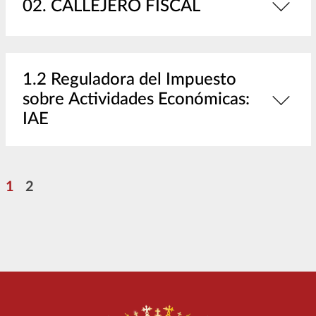
02. CALLEJERO FISCAL
1.2 Reguladora del Impuesto
sobre Actividades Económicas:
IAE
Paginación
Página
Página
1
2