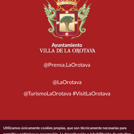
@Prensa.LaOrotava
@LaOrotava
@TurismoLaOrotava #VisitLaOrotava
© 2026 Ayuntamiento de la Villa de La Orotava
Utilizamos únicamente cookies propias, que son técnicamente necesarias para