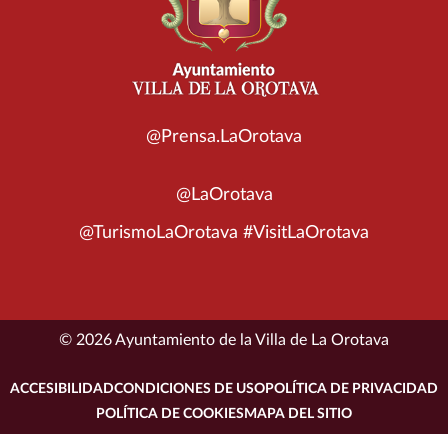
@Prensa.LaOrotava
@LaOrotava
@TurismoLaOrotava #VisitLaOrotava
© 2026 Ayuntamiento de la Villa de La Orotava
ACCESIBILIDAD
CONDICIONES DE USO
POLÍTICA DE PRIVACIDAD
POLÍTICA DE COOKIES
MAPA DEL SITIO