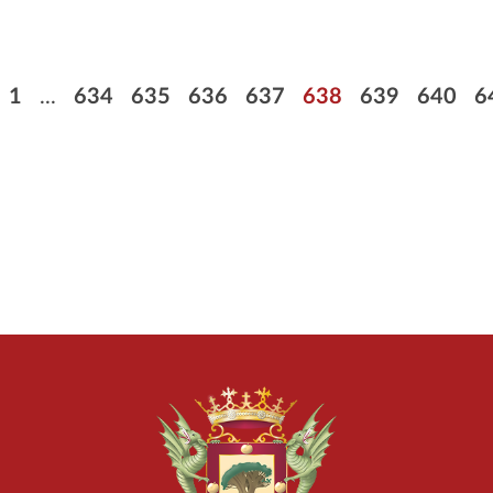
Paginación
Primera página
Página
Página
Página
Página
Página
Página
Página
P
1
...
634
635
636
637
638
639
640
6