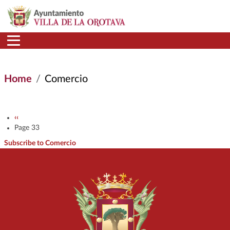
Skip to main content
Home
Comercio
Pagination
Previous page
‹‹
Page 33
Subscribe to Comercio