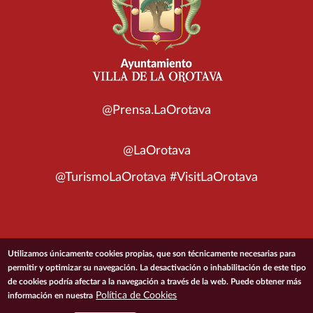
@Prensa.LaOrotava
@LaOrotava
@TurismoLaOrotava #VisitLaOrotava
© 2026 Ayuntamiento de la Villa de La Orotava
Utilizamos únicamente cookies propias, que son técnicamente necesarias para
permitir y optimizar su navegación. La desactivación o inhabilitación de este tipo
de cookies podría afectar a la navegación a través de la web. Puede obtener más
ACCESIBILIDAD
CONDICIONES DE USO
POLÍTICA DE PRIVACIDAD
Política de Cookies
información en nuestra
POLÍTICA DE COOKIES
MAPA DEL SITIO