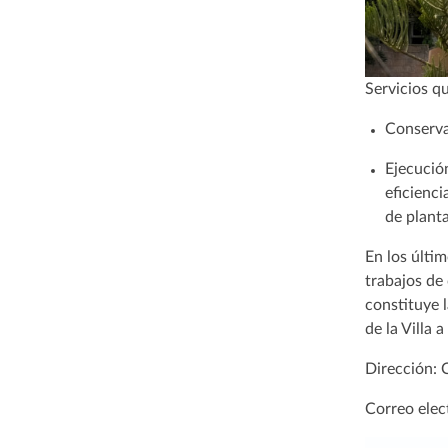
Servicios q
Conserva
Ejecució
eficienc
de plant
En los últi
trabajos de
constituye 
de la Villa 
Dirección: 
Correo elec