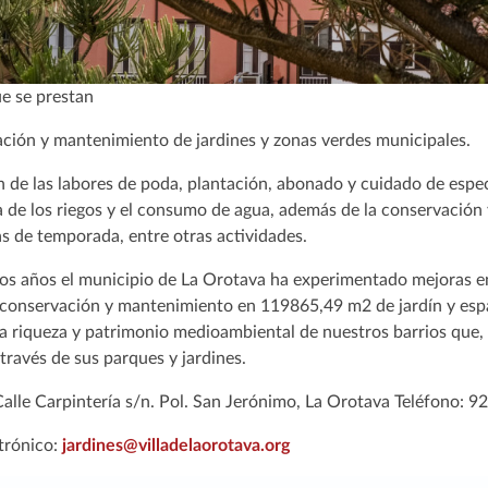
ue se prestan
ción y mantenimiento de jardines y zonas verdes municipales.
n de las labores de poda, plantación, abonado y cuidado de espec
ia de los riegos y el consumo de agua, además de la conservación
as de temporada, entre otras actividades.
mos años el municipio de La Orotava ha experimentado mejoras en
 conservación y mantenimiento en 119865,49 m2 de jardín y espa
la riqueza y patrimonio medioambiental de nuestros barrios que, 
a través de sus parques y jardines.
Calle Carpintería s/n. Pol. San Jerónimo, La Orotava Teléfono: 9
trónico:
jardines@villadelaorotava.org