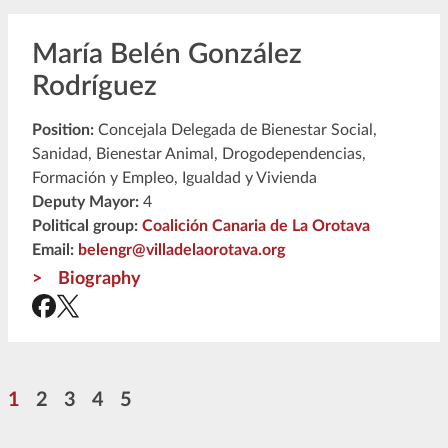
María Belén González
Rodríguez
Position:
Concejala Delegada de Bienestar Social,
Sanidad, Bienestar Animal, Drogodependencias,
Formación y Empleo, Igualdad y Vivienda
Deputy Mayor:
4
Political group:
Coalición Canaria de La Orotava
Email:
belengr@villadelaorotava.org
Biography
Pagination
Page
Page
Page
Page
Page
1
2
3
4
5