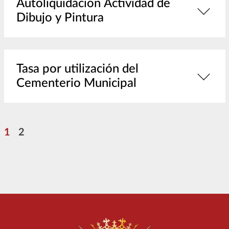
Autoliquidación Actividad de
Dibujo y Pintura
Tasa por utilización del
Cementerio Municipal
Pagination
Page
Page
1
2