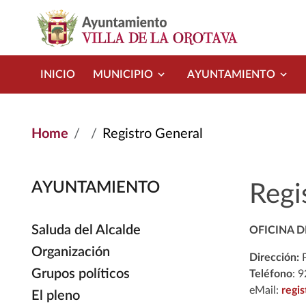
Skip to main content
INICIO
MUNICIPIO
AYUNTAMIENTO
Home
Registro General
AYUNTAMIENTO
Regi
Saluda del Alcalde
OFICINA D
Organización
Dirección:
P
Grupos políticos
Teléfono
: 
eMail:
regis
El pleno