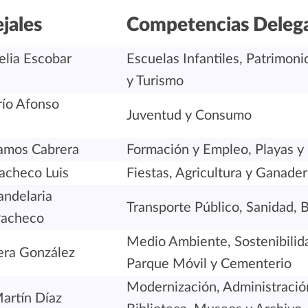
jales
Competencias Delega
elia Escobar
Escuelas Infantiles, Patrimoni
y Turismo
río Afonso
Juventud y Consumo
amos Cabrera
Formación y Empleo, Playas y
acheco Luis
Fiestas, Agricultura y Ganader
andelaria
Transporte Público, Sanidad,
Pacheco
Medio Ambiente, Sostenibilida
era González
Parque Móvil y Cementerio
Modernización, Administración
artín Díaz