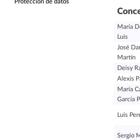
Protección de datos
Conce
María D
Luis
José Da
Martín
Deisy R
Alexis P
María C
García 
Luis Per
Sergio M