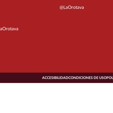
@LaOrotava
aOrotava
ACCESIBILIDAD
CONDICIONES DE USO
POL