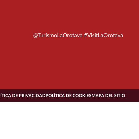
@TurismoLaOrotava #VisitLaOrotava
ÍTICA DE PRIVACIDAD
POLÍTICA DE COOKIES
MAPA DEL SITIO