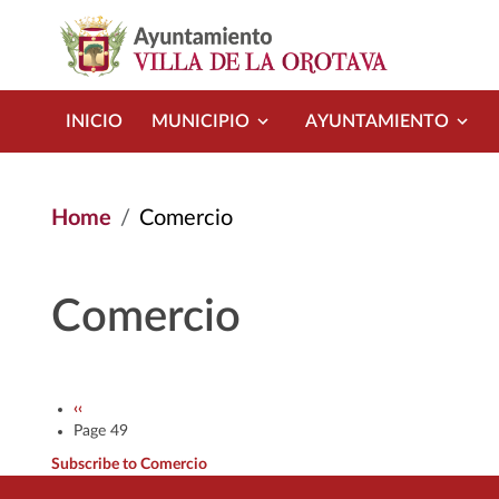
Skip to main content
INICIO
MUNICIPIO
AYUNTAMIENTO
Home
Comercio
Comercio
Pagination
Previous page
‹‹
Page 49
Subscribe to Comercio