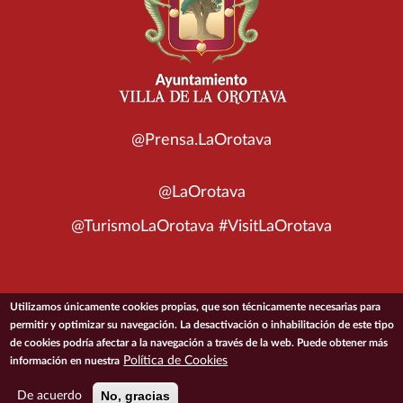
@Prensa.LaOrotava
@LaOrotava
@TurismoLaOrotava #VisitLaOrotava
Utilizamos únicamente cookies propias, que son técnicamente necesarias para
© 2026 Ayuntamiento de la Villa de La Orotava
permitir y optimizar su navegación. La desactivación o inhabilitación de este tipo
de cookies podría afectar a la navegación a través de la web. Puede obtener más
Política de Cookies
información en nuestra
ACCESIBILIDAD
CONDICIONES DE USO
POLÍTICA DE PRIVACIDAD
POLÍTICA DE COOKIES
MAPA DEL SITIO
No, gracias
De acuerdo