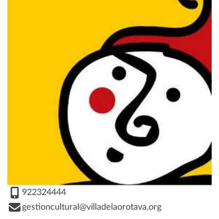
922324444
gestioncultural@villadelaorotava.org