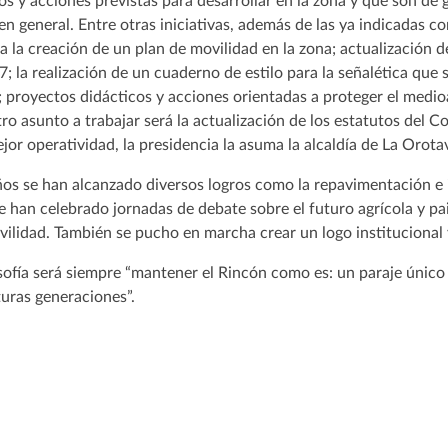
os y acciones previstas para desarrollar en la zona y que son de
 en general. Entre otras iniciativas, además de las ya indicadas c
a la creación de un plan de movilidad en la zona; actualización de
 la realización de un cuaderno de estilo para la señalética que s
; proyectos didácticos y acciones orientadas a proteger el medi
ro asunto a trabajar será la actualización de los estatutos del 
or operatividad, la presidencia la asuma la alcaldía de La Orota
años se han alcanzado diversos logros como la repavimentación e 
e han celebrado jornadas de debate sobre el futuro agrícola y pais
vilidad. También se pucho en marcha crear un logo institucional
osofía será siempre “mantener el Rincón como es: un paraje únic
turas generaciones”.