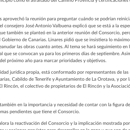
nicipio como el asfaltado del Camino Provincia y certificaciones 
es aprovechó la reunión para preguntar cuándo se podrían reinici
y el consejero José Antonio Valbuena explicó que se está a la espe
ue también se planteó en la anterior reunión del Consorcio, per
l Gobierno de Canarias. Linares pidió que se insistiera lo máxim
í reanudar las obras cuanto antes. Al tema se hará seguimiento en
al que se convocan ya para los primeros días de septiembre. As
del próximo año para marcar prioridades y objetivos.
idad jurídica propia, está conformado por representantes de las 
rias, Cabildo de Tenerife y Ayuntamiento de La Orotava, y por l
 Rincón, el colectivo de propietarios de El Rincón y la Asociac
 también en la importancia y necesidad de contar con la figura 
emas pendientes que tiene el Consorcio.
alora la reactivación del Consorcio y la implicación mostrada p