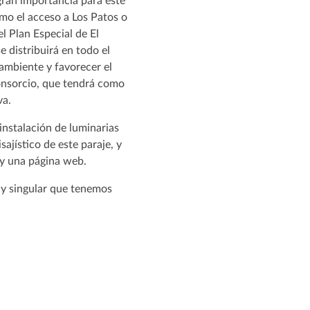
 gran importancia para este
omo el acceso a Los Patos o
l Plan Especial de El
e distribuirá en todo el
oambiente y favorecer el
Consorcio, que tendrá como
va.
instalación de luminarias
ajístico de este paraje, y
 y una página web.
o y singular que tenemos