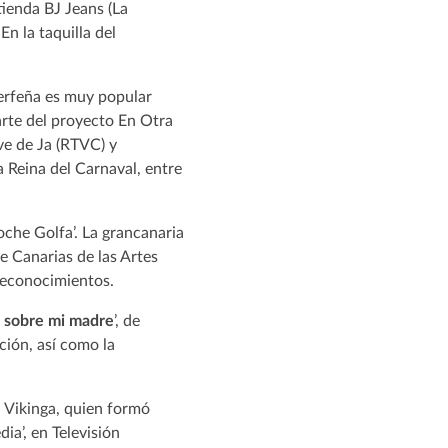
 tienda BJ Jeans (La
n la taquilla del
erfeña es muy popular
arte del proyecto En Otra
ve de Ja (RTVC) y
 Reina del Carnaval, entre
oche Golfa’. La grancanaria
e Canarias de las Artes
 reconocimientos.
 sobre mi madre
’, de
ión, así como la
 Vikinga, quien formó
a’, en Televisión