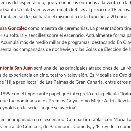
 lemas del espectáculo, que ya tiene las entradas a la venta en la
 (Santa Úrsula) y en www.tomatickets.es al precio de 18 euros. E
también se despacharán el mismo día de la función, a 20 euros.
oísa González
como maestra de ceremonias. La presentadora tin
or su soltura y sencillez sobre el escenario. Actualmente forma p
. Acumula más de medio millar de programas, destacando En Cla
enta las campanadas de nochevieja y las Galas de Elección de la
ntonia San Juan
será una de las principales atracciones de ‘La N
de experiencia en cine, teatro y televisión. Es Medalla de Oro d
o de “Hija predilecta” de Las Palmas de Gran Canaria, entre otros
 1999 con el importante papel que interpretó en la película ‘
Todo
 que fue nominada a los Premios Goya como Mejor Actriz Revelac
ynolds en la serie ‘La que se avecina’.
ien acompañada en el escenario. Compartirá tablas con María La
Central de Cómicos’, de Paramount Comedy, y ‘El rey de la comedi