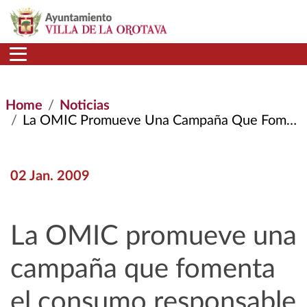
Skip to main content
Home
Noticias
La OMIC Promueve Una Campaña Que Fomenta El Consumo Responsable En Estas Fechas Navideñas
02 Jan. 2009
La OMIC promueve una
campaña que fomenta
el consumo responsable