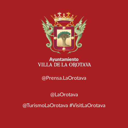
@Prensa.LaOrotava
@LaOrotava
@TurismoLaOrotava #VisitLaOrotava