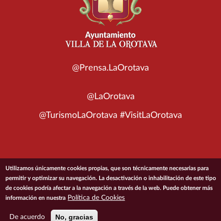
@Prensa.LaOrotava
@LaOrotava
@TurismoLaOrotava #VisitLaOrotava
© 2026 Ayuntamiento de la Villa de La Orotava
Utilizamos únicamente cookies propias, que son técnicamente necesarias para
permitir y optimizar su navegación. La desactivación o inhabilitación de este tipo
de cookies podría afectar a la navegación a través de la web. Puede obtener más
ACCESIBILIDAD
CONDICIONES DE USO
POLÍTICA DE PRIVACIDAD
Política de Cookies
información en nuestra
POLÍTICA DE COOKIES
MAPA DEL SITIO
No, gracias
De acuerdo