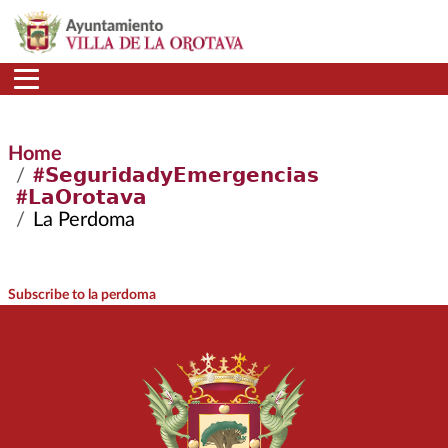
Skip to main content
Home
#𝗦𝗲𝗴𝘂𝗿𝗶𝗱𝗮𝗱𝘆𝗘𝗺𝗲𝗿𝗴𝗲𝗻𝗰𝗶𝗮𝘀
#𝗟𝗮𝗢𝗿𝗼𝘁𝗮𝘃𝗮
La Perdoma
Subscribe to la perdoma