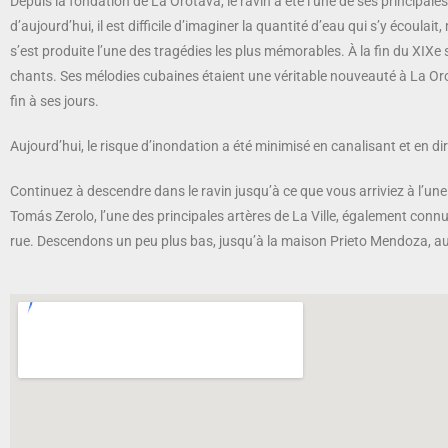
Depuis la fondation de La Orotava, le ravin a été l’une de ses principales 
d’aujourd’hui, il est difficile d’imaginer la quantité d’eau qui s’y écoula
s’est produite l’une des tragédies les plus mémorables. À la fin du XIXe 
chants. Ses mélodies cubaines étaient une véritable nouveauté à La Orota
fin à ses jours.
Aujourd’hui, le risque d’inondation a été minimisé en canalisant et en dir
Continuez à descendre dans le ravin jusqu’à ce que vous arriviez à l’une
Tomás Zerolo, l’une des principales artères de La Ville, également conn
rue. Descendons un peu plus bas, jusqu’à la maison Prieto Mendoza, a