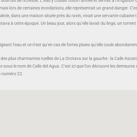
sources de richesse. L’eau y coulait toute l’année et servait à l’irrigation
it, mais lors de certaines inondations, elle représentait un grand danger. C’
siècle, dans une maison située près du ravin, vivait une servante cubaine t
va à cette époque. Un beau jour, alors qu’elle lavait du linge, un torrent
igeant l’eau et ce n’est qu’en cas de fortes pluies qu’elle coule abondamme
 des plus charmantes ruelles de La Orotava sur la gauche : la Calle Ascanio
ue sous le nom de Calle del Agua. C’est ici que l’on découvre les demeures
u numéro 22.