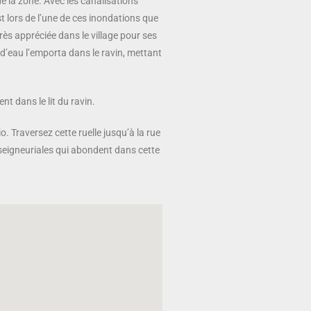
 de la zone. Avec les canalisations
ou
est lors de l’une de ces inondations que
diminuer
rès appréciée dans le village pour ses
le
 d’eau l’emporta dans le ravin, mettant
volume.
nt dans le lit du ravin.
. Traversez cette ruelle jusqu’à la rue
 seigneuriales qui abondent dans cette