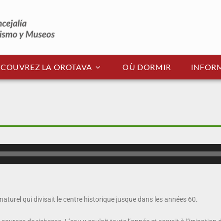
COUVREZ LA OROTAVA
OÙ DORMIR
INFORM
aturel qui divisait le centre historique jusque dans les années 60.