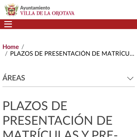
Skip to main content
Home
PLAZOS DE PRESENTACIÓN DE MATRÍCULAS Y PRE-INSCRIPCIONES CURSO 2020-2021
ÁREAS
PLAZOS DE
PRESENTACIÓN DE
MATRÍCULAS Y PRE-