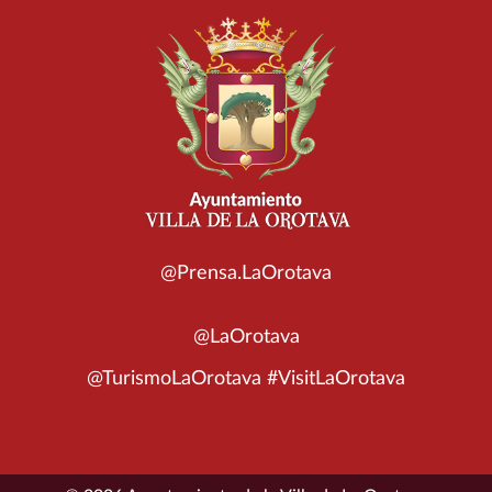
@Prensa.LaOrotava
@LaOrotava
@TurismoLaOrotava #VisitLaOrotava