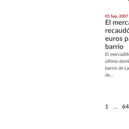
05 Sep. 2007
El merca
recaudó
euros pa
barrio
El mercadill
último domi
barrio de La
de…
Paginació
Primera 
Pá
1
...
64