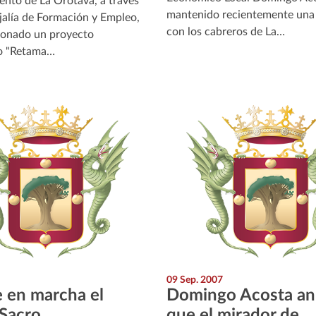
ento de La Orotava, a través
mantenido recientemente una
jalía de Formación y Empleo,
con los cabreros de La…
ionado un proyecto
o "Retama…
09 Sep. 2007
 en marcha el
Domingo Acosta an
Sacro
que el mirador de