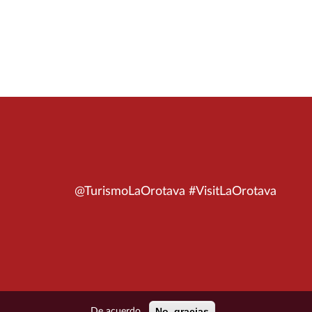
@TurismoLaOrotava #VisitLaOrotava
No, gracias
De acuerdo