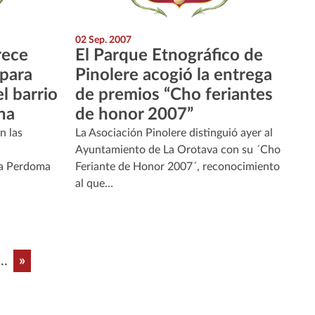
02 Sep. 2007
rece
El Parque Etnográfico de
 para
Pinolere acogió la entrega
l barrio
de premios “Cho feriantes
na
de honor 2007”
n las
La Asociación Pinolere distinguió ayer al
Ayuntamiento de La Orotava con su ´Cho
 La Perdoma
Feriante de Honor 2007´, reconocimiento
al que…
a
Última página
...
»