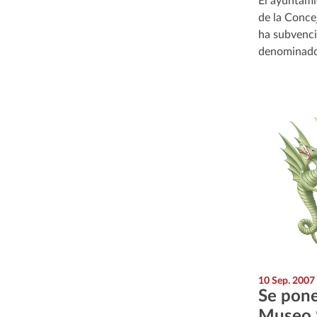
El ayuntami
de la Conce
ha subvenc
denominad
10 Sep. 2007
Se pone
Museo 