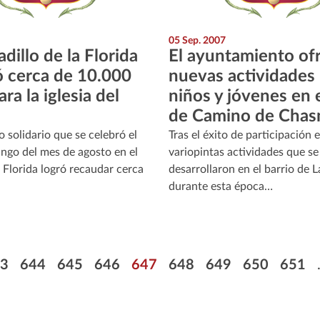
05 Sep. 2007
dillo de la Florida
El ayuntamiento of
 cerca de 10.000
nuevas actividades
ra la iglesia del
niños y jóvenes en e
de Camino de Chas
o solidario que se celebró el
Tras el éxito de participación e
ngo del mes de agosto en el
variopintas actividades que se
 Florida logró recaudar cerca
desarrollaron en el barrio de
durante esta época…
n
página
gina
Página
Página
Página
Página
Página
Página
Página
Págin
3
644
645
646
647
648
649
650
651