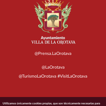
@Prensa.LaOrotava
@LaOrotava
@TurismoLaOrotava #VisitLaOrotava
© 2026 Ayuntamiento de la Villa de La Orotava
Utilizamos únicamente cookies propias, que son técnicamente necesarias para