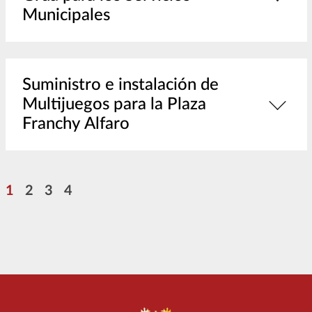
Municipales
Suministro e instalación de
Multijuegos para la Plaza
Franchy Alfaro
Paginación
Página
Página
Página
Página
1
2
3
4