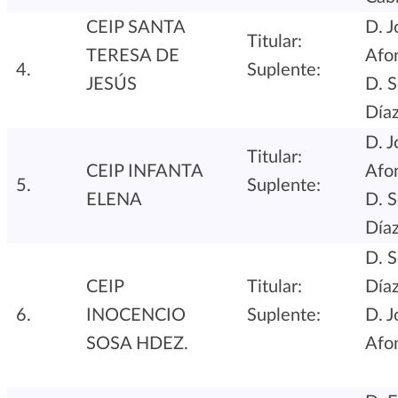
CEIP SANTA
D. J
Titular:
TERESA DE
Afo
4.
Suplente:
JESÚS
D. S
Día
D. J
Titular:
CEIP INFANTA
Afo
5.
Suplente:
ELENA
D. S
Día
D. S
CEIP
Titular:
Día
6.
INOCENCIO
Suplente:
D. J
SOSA HDEZ.
Afo