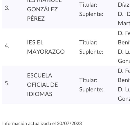
IES MANUEL
Titular:
Díaz
GONZÁLEZ
Suplente:
D.
D
PÉREZ
Mart
D. F
IES EL
Titular:
Bení
MAYORAZGO
Suplente:
D. L
Gonz
D. F
ESCUELA
Titular:
Bení
OFICIAL DE
Suplente:
D. L
IDIOMAS
Gonz
Información actualizada el 20/07/2023