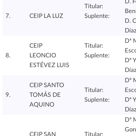
D. F
Titular:
Bení
7.
CEIP LA LUZ
Suplente:
D. C
Díaz
Dª 
CEIP
Titular:
Esco
8.
LEONCIO
Suplente:
Dª Y
ESTÉVEZ LUIS
Día
Dª 
CEIP SANTO
Titular:
Esco
9.
TOMÁS DE
Suplente:
Dª Y
AQUINO
Día
Dª 
Gon
CEIP SAN
Titular: