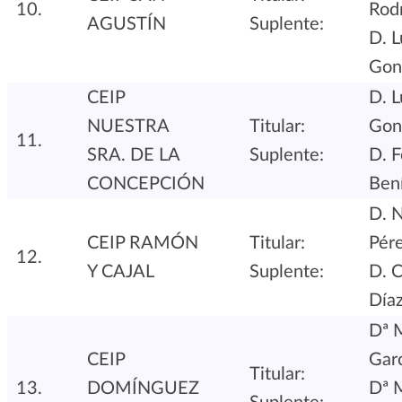
10.
Rod
AGUSTÍN
Suplente:
D. L
Gon
CEIP
D. L
NUESTRA
Titular:
Gon
11.
SRA. DE LA
Suplente:
D. F
CONCEPCIÓN
Bení
D. N
CEIP RAMÓN
Titular:
Pér
12.
Y CAJAL
Suplente:
D. C
Díaz
Dª 
CEIP
Gar
Titular:
13.
DOMÍNGUEZ
Dª 