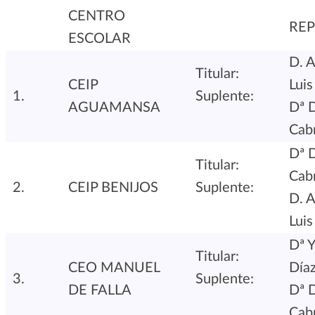
CENTRO
RE
ESCOLAR
D. A
Titular:
CEIP
Luis
1.
Suplente:
AGUAMANSA
Dª 
Cab
Dª 
Titular:
Cab
2.
CEIP BENIJOS
Suplente:
D. A
Luis
Dª Y
Titular:
CEO MANUEL
Día
3.
Suplente:
DE FALLA
Dª 
Cab