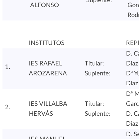
Suplente:
ALFONSO
Gon
Rod
INSTITUTOS
REP
D. C
IES RAFAEL
Titular:
Díaz
AROZARENA
Suplente:
Dª Y
Díaz
Dª M
IES VILLALBA
Titular:
Garc
HERVÁS
Suplente:
D. C
Díaz
D. S