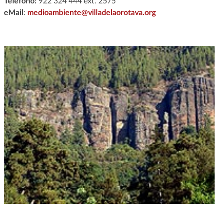
Teléfono:
922 324 444 ext. 2575
eMail
:
medioambiente@villadelaorotava.org