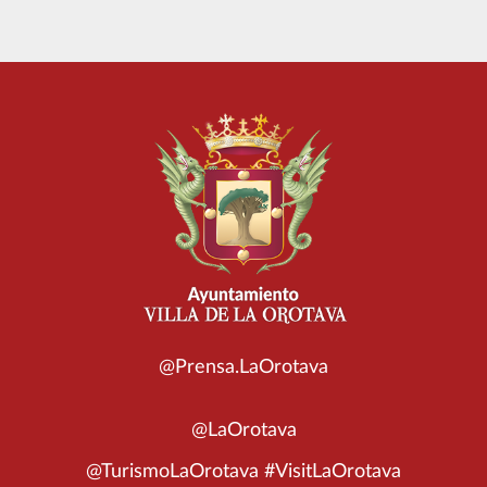
@Prensa.LaOrotava
@LaOrotava
@TurismoLaOrotava #VisitLaOrotava