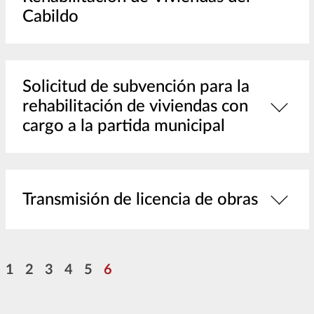
Cabildo
Solicitud de subvención para la
rehabilitación de viviendas con
cargo a la partida municipal
Transmisión de licencia de obras
Pagination
Page
Page
Page
Page
Page
Page
1
2
3
4
5
6