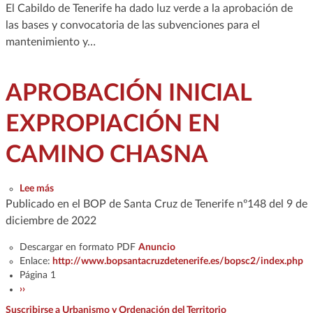
El Cabildo de Tenerife ha dado luz verde a la aprobación de
las bases y convocatoria de las subvenciones para el
mantenimiento y…
APROBACIÓN INICIAL
EXPROPIACIÓN EN
CAMINO CHASNA
sobre APROBACIÓN INICIAL EXPROPIACIÓN EN CAMIN
Lee más
Publicado en el BOP de Santa Cruz de Tenerife nº148 del 9 de
diciembre de 2022
Descargar en formato PDF
Anuncio
Enlace:
http://www.bopsantacruzdetenerife.es/bopsc2/index.php
Paginación
Página 1
Siguiente página
››
Suscribirse a Urbanismo y Ordenación del Territorio