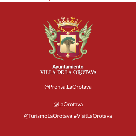
@Prensa.LaOrotava
@LaOrotava
@TurismoLaOrotava #VisitLaOrotava