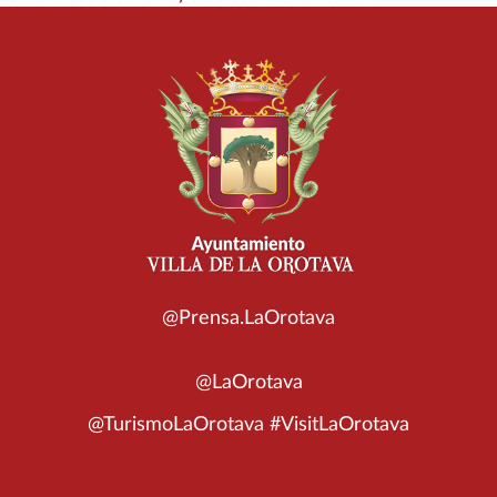
@Prensa.LaOrotava
@LaOrotava
@TurismoLaOrotava #VisitLaOrotava