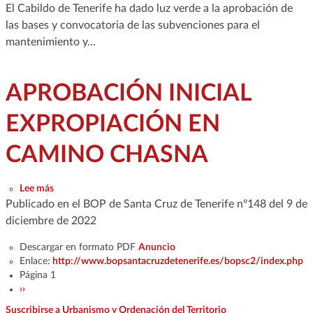
El Cabildo de Tenerife ha dado luz verde a la aprobación de
las bases y convocatoria de las subvenciones para el
mantenimiento y…
APROBACIÓN INICIAL
EXPROPIACIÓN EN
CAMINO CHASNA
sobre APROBACIÓN INICIAL EXPROPIACIÓN EN CAMIN
Lee más
Publicado en el BOP de Santa Cruz de Tenerife nº148 del 9 de
diciembre de 2022
Descargar en formato PDF
Anuncio
Enlace:
http://www.bopsantacruzdetenerife.es/bopsc2/index.php
Paginación
Página 1
Siguiente página
››
Suscribirse a Urbanismo y Ordenación del Territorio