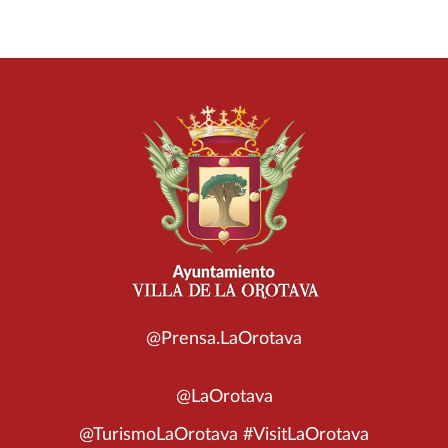
@Prensa.LaOrotava
@LaOrotava
@TurismoLaOrotava #VisitLaOrotava