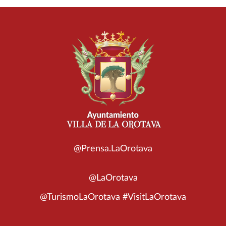
@Prensa.LaOrotava
@LaOrotava
@TurismoLaOrotava #VisitLaOrotava