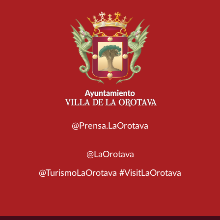
@Prensa.LaOrotava
@LaOrotava
@TurismoLaOrotava #VisitLaOrotava